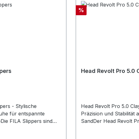
Rabatt
%
ppers
Head Revolt Pro 5.0
pers - Stylische
Head Revolt Pro 5.0 Cla
he für entspannte
Präzision und Stabilität 
ie FILA Slippers sind
SandDer Head Revolt Pr
ekte Begleiter nach dem
ist der neueste Sandpla
 - für komfortables Laufen
von Head - entwickelt fü