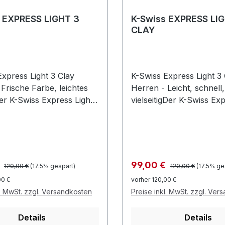
 EXPRESS LIGHT 3
K-Swiss EXPRESS LI
CLAY
Express Light 3 Clay
K-Swiss Express Light 3 
Frische Farbe, leichtes
Herren - Leicht, schnell,
er K-Swiss Express Light
vielseitigDer K-Swiss Exp
 Weiß/Stargazer ist der
3 Clay ist ein leichter Sa
Sandplatz-Schuh für
Schuh für Spieler, die s
 die schnelle Bewegungen
Bewegungen und komfor
risches Design
Spielgefühl schätzen.Lei
.Leichtes Express-Light-
Express-Light-Design fü
Regulärer Preis:
Regulärer Preis:
preis:
Verkaufspreis:
€
99,00 €
120,00 €
(17.5% gespart)
120,00 €
(17.5% ge
lay-optimierte
reaktionsschnelles Spiel
00 €
vorher 120,00 €
le für zuverlässige
Außensohle für zuverläs
l. MwSt. zzgl. Versandkosten
Preise inkl. MwSt. zzgl. Ver
 und ein atmungsaktives
Traktion auf Sand und
rial für komfortables
atmungsaktives Obermate
Details
Details
uch bei Hitze. Farbe:
angenehmes Tragegefühl