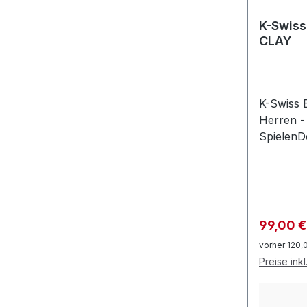
K-Swiss
CLAY
K-Swiss 
Herren - 
SpielenD
3 Clay in
leichte 
Spieler,
und ein f
schätzen
Verkaufs
99,00 
Design, C
vorher 120,
Außensoh
Preise ink
Traktion
Obermate
Spielen a