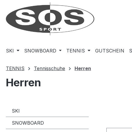
m Hauptinhalt springen
Zur Suche springen
Zur Hauptnavigation springen
SKI
SNOWBOARD
TENNIS
GUTSCHEIN
TENNIS
Tennisschuhe
Herren
Herren
SKI
SNOWBOARD