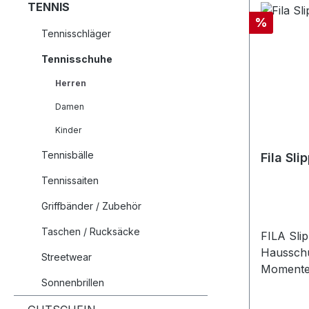
TENNIS
Rabatt
%
Tennisschläger
Tennisschuhe
Herren
Damen
Kinder
Tennisbälle
Fila Sli
Tennissaiten
Griffbänder / Zubehör
Taschen / Rucksäcke
FILA Slip
Hausschu
Streetwear
MomenteD
Sonnenbrillen
der perf
Training