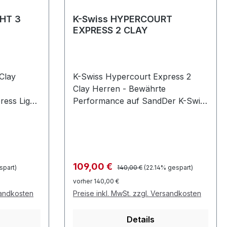
Dauphiné69800 Saint-
GHT 3
K-Swiss HYPERCOURT
PriestFrankreichhello@ksgb.comw
EXPRESS 2 CLAY
ww.kswiss.com
Clay
K-Swiss Hypercourt Express 2
Clay Herren - Bewährte
ress Light
Performance auf SandDer K-Swiss
ndplatz-
Hypercourt Express 2 Clay bietet
chnelle
solide Sandplatz-Performance zu
tables
einem attraktiven Preis - ideal für
chtes
regelmäßige Freizeitspieler auf
r
Sand.Gute Traktion auf Sandplatz,
Regulärer Preis:
Verkaufspreis:
109,00 €
spart)
140,00 €
(22.14% gespart)
en, Clay-
komfortabler Fit und ausreichende
vorher 140,00 €
sige
Seitstabilität für den regelmäßigen
sandkosten
Preise inkl. MwSt. zzgl. Versandkosten
Spieleinsatz. Farbe:
rial für
Infinity/Arctic/Scribbles.Geeignet
Details
. Farbe:
für: Freizeitspieler auf