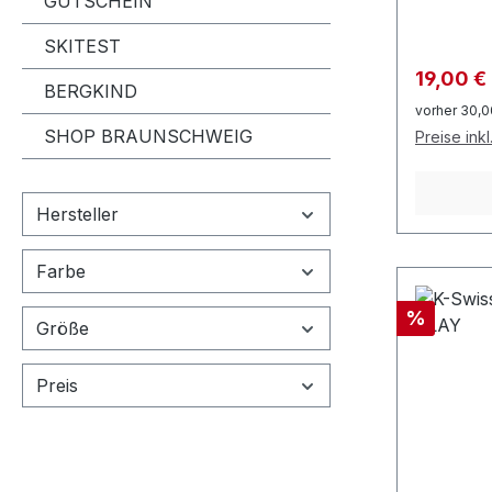
GUTSCHEIN
in der U
zum Cour
SKITEST
Fußbett,
Verkaufs
19,00 €
BERGKIND
das auffä
vorher 30,0
zweifarb
SHOP BRAUNSCHWEIG
Preise ink
Herstelle
Produkts
GPSR)Fil
Hersteller
AalenDe
sports.de
Farbe
Rabatt
%
Größe
Preis