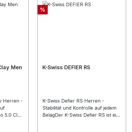
Rabatt
%
 Clay Men
K-Swiss DEFIER RS
y Herren -
K-Swiss Defier RS Herren -
auf
Stabilität und Kontrolle auf jedem
o 5.0 Clay
BelagDer K-Swiss Defier RS ist ein
tz-Schuh
stabiler Allround-Tennisschuh für
r Spieler,
Spieler, die Unterstützung und