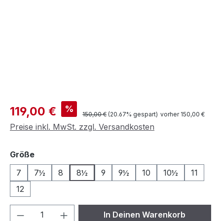
Verkaufspreis:
%
119,00 €
Regulärer Preis:
150,00 €
(20.67% gespart)
vorher 150,00 €
Preise inkl. MwSt. zzgl. Versandkosten
auswählen
Größe
7
7½
8
8½
9
9½
10
10½
11
12
Produkt Anzahl: Gib den gewünschten We
In Deinen Warenkorb