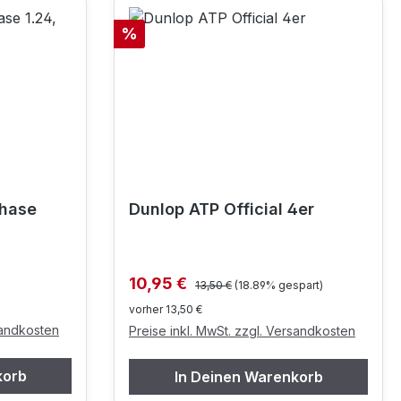
Rabatt
%
phase
Dunlop ATP Official 4er
Regulärer Preis:
Verkaufspreis:
10,95 €
13,50 €
(18.89% gespart)
vorher 13,50 €
sandkosten
Preise inkl. MwSt. zzgl. Versandkosten
korb
In Deinen Warenkorb