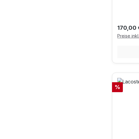
Reguläre
170,00 
Preise ink
Rabatt
%