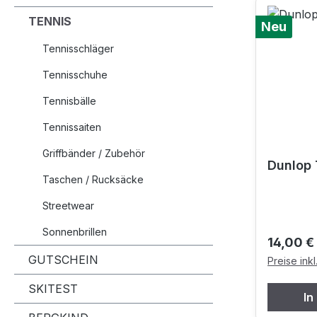
TENNIS
Neu
Tennisschläger
Tennisschuhe
Tennisbälle
Tennissaiten
Griffbänder / Zubehör
Dunlop 
Taschen / Rucksäcke
Streetwear
Sonnenbrillen
Reguläre
14,00 €
GUTSCHEIN
Preise ink
SKITEST
In