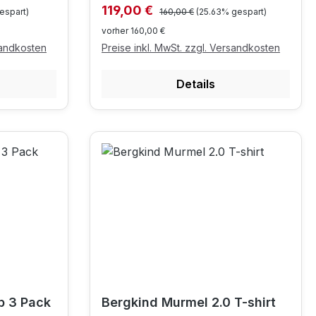
Regulärer Preis:
Verkaufspreis:
119,00 €
espart)
160,00 €
(25.63% gespart)
vorher 160,00 €
sandkosten
Preise inkl. MwSt. zzgl. Versandkosten
Details
p 3 Pack
Bergkind Murmel 2.0 T-shirt