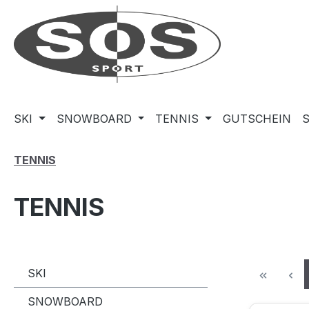
m Hauptinhalt springen
Zur Suche springen
Zur Hauptnavigation springen
SKI
SNOWBOARD
TENNIS
GUTSCHEIN
TENNIS
TENNIS
SKI
SNOWBOARD