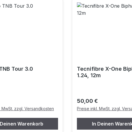
TNB Tour 3.0
Tecnifibre X-One Bi
1.24, 12m
r Preis:
Regulärer Preis:
50,00 €
l. MwSt. zzgl. Versandkosten
Preise inkl. MwSt. zzgl. Ver
 Deinen Warenkorb
In Deinen Waren