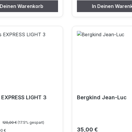
 Deinen Warenkorb
In Deinen Waren
 EXPRESS LIGHT 3
Bergkind Jean-Luc
Regulärer Preis:
preis:
€
120,00 €
(17.5% gespart)
Regulärer Preis:
35,00 €
00 €