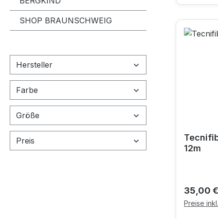
BERGKIND
SHOP BRAUNSCHWEIG
Hersteller
Farbe
Größe
Tecnifib
Preis
12m
Reguläre
35,00 
Preise ink