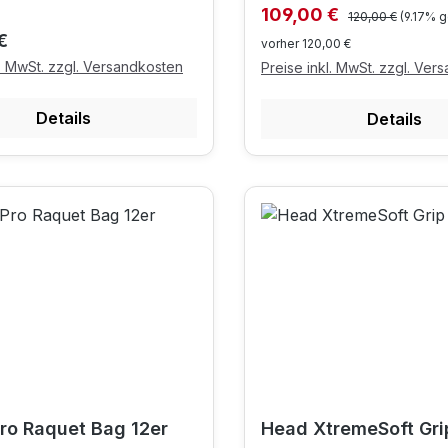
Regulärer Preis:
Verkaufspreis:
109,00 €
120,00 €
(9.17% g
r Preis:
€
vorher 120,00 €
l. MwSt. zzgl. Versandkosten
Preise inkl. MwSt. zzgl. Ver
Details
Details
ro Raquet Bag 12er
Head XtremeSoft Gri