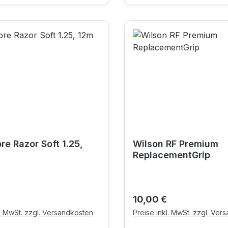
re Razor Soft 1.25,
Wilson RF Premium
ReplacementGrip
r Preis:
Regulärer Preis:
€
10,00 €
l. MwSt. zzgl. Versandkosten
Preise inkl. MwSt. zzgl. Ver