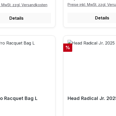
Preise inkl. MwSt. zzgl. Ver
l. MwSt. zzgl. Versandkosten
Details
Details
Rabatt
%
o Racquet Bag L
Head Radical Jr. 202