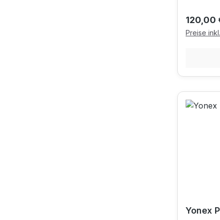
Reguläre
120,00 
Preise ink
Yonex P