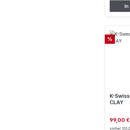
In
Rabatt
%
K-Swiss
CLAY
Verkaufs
99,00 
vorher 120,