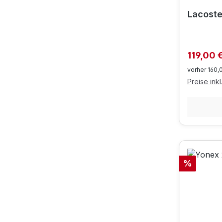
Lacost
Verkaufs
119,00 
vorher 160,
Preise ink
Rabatt
%