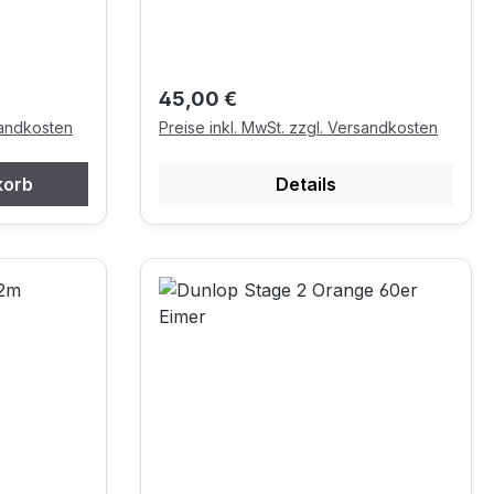
Regulärer Preis:
45,00 €
sandkosten
Preise inkl. MwSt. zzgl. Versandkosten
korb
Details