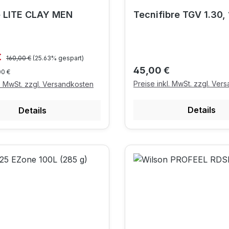
e LITE CLAY MEN
Tecnifibre TGV 1.30,
Regulärer Preis:
preis:
€
160,00 €
(25.63% gespart)
Regulärer Preis:
45,00 €
00 €
Preise inkl. MwSt. zzgl. Ver
l. MwSt. zzgl. Versandkosten
Details
Details