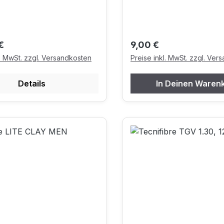
r Preis:
Regulärer Preis:
€
9,00 €
l. MwSt. zzgl. Versandkosten
Preise inkl. MwSt. zzgl. Ver
Details
In Deinen Waren