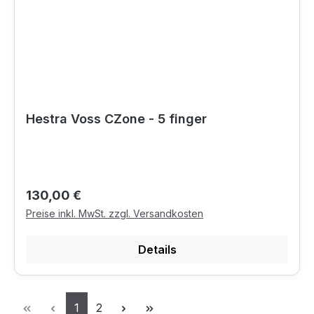
Hestra Voss CZone - 5 finger
Regulärer Preis:
130,00 €
Preise inkl. MwSt. zzgl. Versandkosten
Details
Seite
Seite
1
2