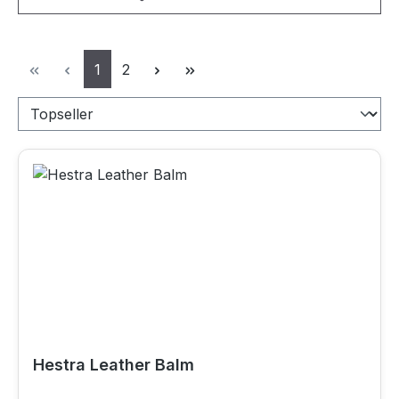
Seite
Seite
1
2
Hestra Leather Balm