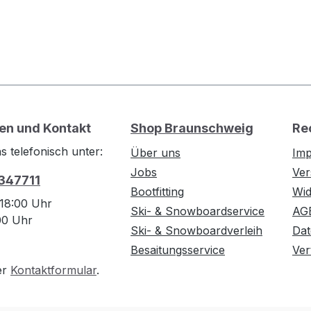
en und Kontakt
Shop Braunschweig
Re
s telefonisch unter:
Über uns
Im
Jobs
Ver
 347711
Bootfitting
Wid
 18:00 Uhr
Ski- & Snowboardservice
AG
:00 Uhr
Ski- & Snowboardverleih
Dat
Besaitungsservice
Ver
er
Kontaktformular
.