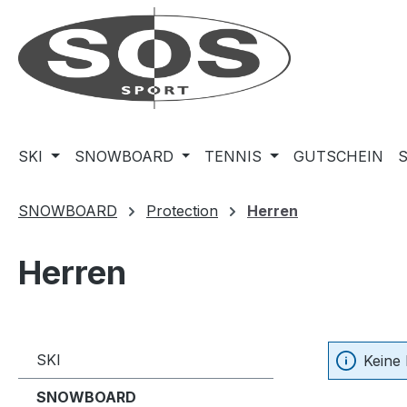
m Hauptinhalt springen
Zur Suche springen
Zur Hauptnavigation springen
SKI
SNOWBOARD
TENNIS
GUTSCHEIN
SNOWBOARD
Protection
Herren
Herren
SKI
Keine
SNOWBOARD