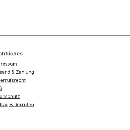
chtliches
pressum
sand & Zahlung
errufsrecht
B
enschutz
trag widerrufen