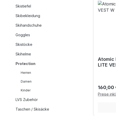
Skistiefel
Skibekleidung
Skihandschuhe
Goggles
Skistöcke
Skihelme
Atomic 
Protection
LITE V
Herren
Damen
Reguläre
160,00 
Kinder
Preise ink
LVS Zubehör
Taschen / Skisäcke