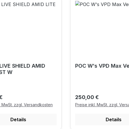
LIVE SHIELD AMID
POC W's VPD Max Ve
EST W
r Preis:
Regulärer Preis:
€
250,00 €
l. MwSt. zzgl. Versandkosten
Preise inkl. MwSt. zzgl. Ver
Details
Details