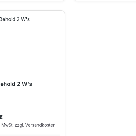
Behold 2 W's
r Preis:
€
l. MwSt. zzgl. Versandkosten