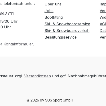
s telefonisch unter:
Über uns
Im
Jobs
Ver
 347711
Bootfitting
Wid
 18:00 Uhr
Ski- & Snowboardservice
AG
:00 Uhr
Ski- & Snowboardverleih
Dat
Besaitungsservice
Ver
er
Kontaktformular
.
rtsteuer zzgl.
Versandkosten
und ggf. Nachnahmegebühren,
© 2026 by SOS Sport GmbH