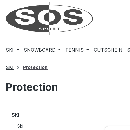
m Hauptinhalt springen
Zur Suche springen
Zur Hauptnavigation springen
SKI
SNOWBOARD
TENNIS
GUTSCHEIN
SKI
Protection
Protection
SKI
Ski