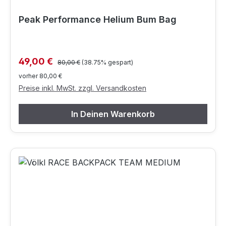
Peak Performance Helium Bum Bag
Regulärer Preis:
Verkaufspreis:
49,00 €
80,00 €
(38.75% gespart)
vorher 80,00 €
Preise inkl. MwSt. zzgl. Versandkosten
In Deinen Warenkorb