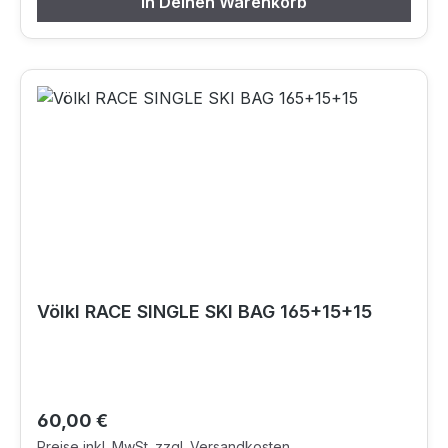
In Deinen Warenkorb
Völkl RACE SINGLE SKI BAG 165+15+15
Regulärer Preis:
60,00 €
Preise inkl. MwSt. zzgl. Versandkosten