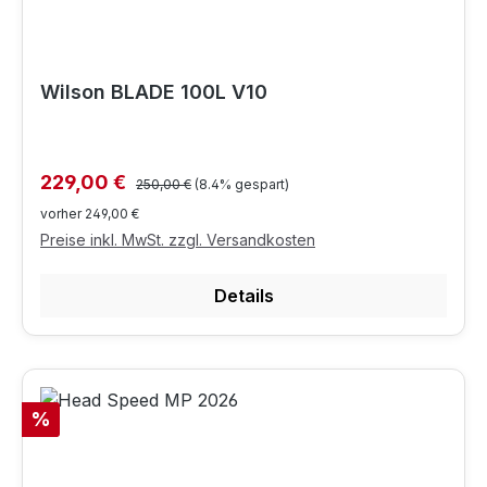
Wilson BLADE 100L V10
Regulärer Preis:
Verkaufspreis:
229,00 €
250,00 €
(8.4% gespart)
vorher 249,00 €
Preise inkl. MwSt. zzgl. Versandkosten
Details
Rabatt
%