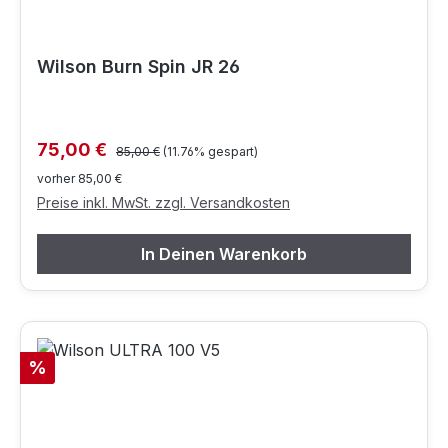
Wilson Burn Spin JR 26
Regulärer Preis:
Verkaufspreis:
75,00 €
85,00 €
(11.76% gespart)
vorher 85,00 €
Preise inkl. MwSt. zzgl. Versandkosten
In Deinen Warenkorb
Rabatt
%