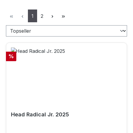
Seite
Seite
1
2
Rabatt
%
Head Radical Jr. 2025