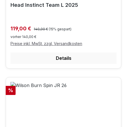
Head Instinct Team L 2025
Regulärer Preis:
Verkaufspreis:
119,00 €
140,00 €
(15% gespart)
vorher 140,00 €
Preise inkl. MwSt. zzgl. Versandkosten
Details
Rabatt
%