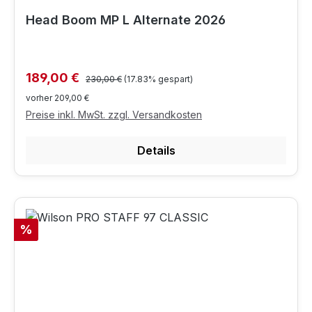
Head Boom MP L Alternate 2026
Regulärer Preis:
Verkaufspreis:
189,00 €
230,00 €
(17.83% gespart)
vorher 209,00 €
Preise inkl. MwSt. zzgl. Versandkosten
Details
Rabatt
%