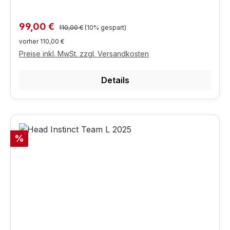
Regulärer Preis:
Verkaufspreis:
99,00 €
110,00 €
(10% gespart)
vorher 110,00 €
Preise inkl. MwSt. zzgl. Versandkosten
Details
Rabatt
%