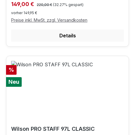
Regulärer Preis:
Verkaufspreis:
149,00 €
220,00 €
(32.27% gespart)
vorher 149,95 €
Preise inkl. MwSt. zzgl. Versandkosten
Details
Rabatt
%
Neu
Wilson PRO STAFF 97L CLASSIC