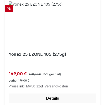
Rabatt
%
Yonex 25 EZONE 105 (275g)
Regulärer Preis:
Verkaufspreis:
169,00 €
260,00 €
(35% gespart)
vorher 199,00 €
Preise inkl. MwSt. zzgl. Versandkosten
Details