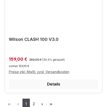
Wilson CLASH 100 V3.0
Regulärer Preis:
Verkaufspreis:
159,00 €
250,00 €
(36.4% gespart)
vorher 159,95 €
Preise inkl. MwSt. zzgl. Versandkosten
Details
Seite
Seite
1
2