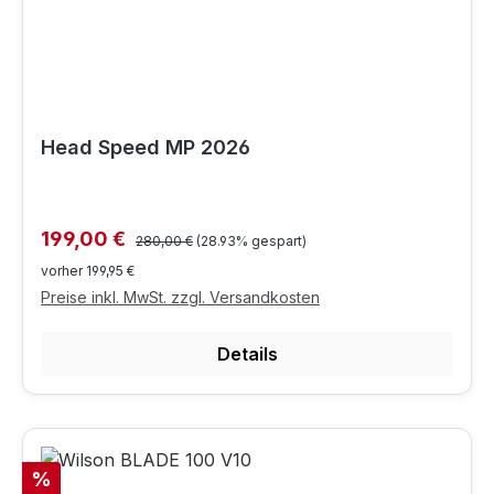
Head Speed MP 2026
Regulärer Preis:
Verkaufspreis:
199,00 €
280,00 €
(28.93% gespart)
vorher 199,95 €
Preise inkl. MwSt. zzgl. Versandkosten
Details
Rabatt
%