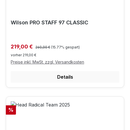
Wilson PRO STAFF 97 CLASSIC
Regulärer Preis:
Verkaufspreis:
219,00 €
260,00 €
(15.77% gespart)
vorher 219,00 €
Preise inkl. MwSt. zzgl. Versandkosten
Details
Rabatt
%