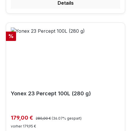
Details
Rabatt
%
Yonex 23 Percept 100L (280 g)
Regulärer Preis:
Verkaufspreis:
179,00 €
280,00 €
(36.07% gespart)
vorher 179,95 €