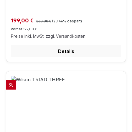
Regulärer Preis:
Verkaufspreis:
199,00 €
260,00 €
(23.46% gespart)
vorher 199,00 €
Preise inkl. MwSt. zzgl. Versandkosten
Details
Rabatt
%