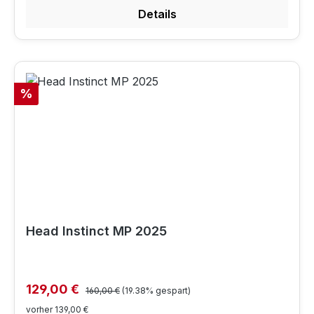
Details
Rabatt
%
Head Instinct MP 2025
Regulärer Preis:
Verkaufspreis:
129,00 €
160,00 €
(19.38% gespart)
vorher 139,00 €