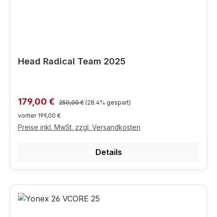
Head Radical Team 2025
Regulärer Preis:
Verkaufspreis:
179,00 €
250,00 €
(28.4% gespart)
vorher 199,00 €
Preise inkl. MwSt. zzgl. Versandkosten
Details