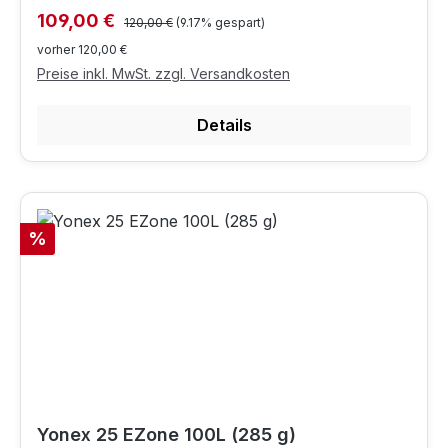
Regulärer Preis:
Verkaufspreis:
109,00 €
120,00 €
(9.17% gespart)
vorher 120,00 €
Preise inkl. MwSt. zzgl. Versandkosten
Details
Rabatt
%
Yonex 25 EZone 100L (285 g)