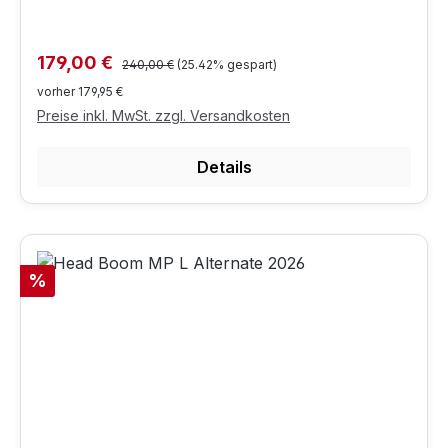
Regulärer Preis:
Verkaufspreis:
179,00 €
240,00 €
(25.42% gespart)
vorher 179,95 €
Preise inkl. MwSt. zzgl. Versandkosten
Details
Rabatt
%