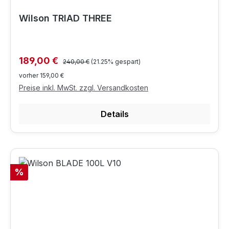
Wilson TRIAD THREE
Regulärer Preis:
Verkaufspreis:
189,00 €
240,00 €
(21.25% gespart)
vorher 159,00 €
Preise inkl. MwSt. zzgl. Versandkosten
Details
Rabatt
%