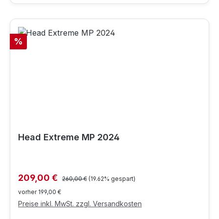
Rabatt
%
Head Extreme MP 2024
Regulärer Preis:
Verkaufspreis:
209,00 €
260,00 €
(19.62% gespart)
vorher 199,00 €
Preise inkl. MwSt. zzgl. Versandkosten