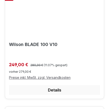
Wilson BLADE 100 V10
Regulärer Preis:
Verkaufspreis:
249,00 €
280,00 €
(11.07% gespart)
vorher 279,00 €
Preise inkl. MwSt. zzgl. Versandkosten
Details