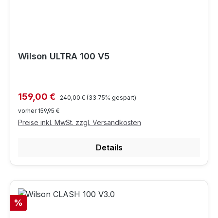
Wilson ULTRA 100 V5
Regulärer Preis:
Verkaufspreis:
159,00 €
240,00 €
(33.75% gespart)
vorher 159,95 €
Preise inkl. MwSt. zzgl. Versandkosten
Details
Rabatt
%