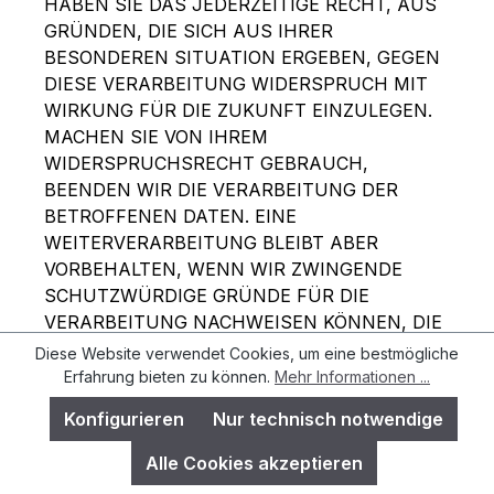
HABEN SIE DAS JEDERZEITIGE RECHT, AUS
GRÜNDEN, DIE SICH AUS IHRER
BESONDEREN SITUATION ERGEBEN, GEGEN
DIESE VERARBEITUNG WIDERSPRUCH MIT
WIRKUNG FÜR DIE ZUKUNFT EINZULEGEN.
MACHEN SIE VON IHREM
WIDERSPRUCHSRECHT GEBRAUCH,
BEENDEN WIR DIE VERARBEITUNG DER
BETROFFENEN DATEN. EINE
WEITERVERARBEITUNG BLEIBT ABER
VORBEHALTEN, WENN WIR ZWINGENDE
SCHUTZWÜRDIGE GRÜNDE FÜR DIE
VERARBEITUNG NACHWEISEN KÖNNEN, DIE
IHRE INTERESSEN, GRUNDRECHTE UND
Diese Website verwendet Cookies, um eine bestmögliche
GRUNDFREIHEITEN ÜBERWIEGEN, ODER
Erfahrung bieten zu können.
Mehr Informationen ...
WENN DIE VERARBEITUNG DER
Konfigurieren
Nur technisch notwendige
GELTENDMACHUNG, AUSÜBUNG ODER
VERTEIDIGUNG VON RECHTSANSPRÜCHEN
Alle Cookies akzeptieren
DIENT.