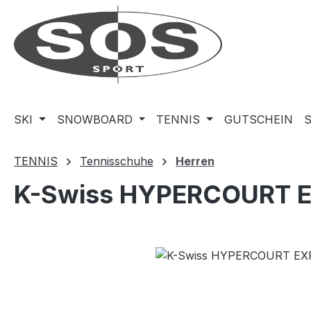
m Hauptinhalt springen
Zur Suche springen
Zur Hauptnavigation springen
SKI
SNOWBOARD
TENNIS
GUTSCHEIN
TENNIS
Tennisschuhe
Herren
K-Swiss HYPERCOURT 
Bildergalerie überspringen