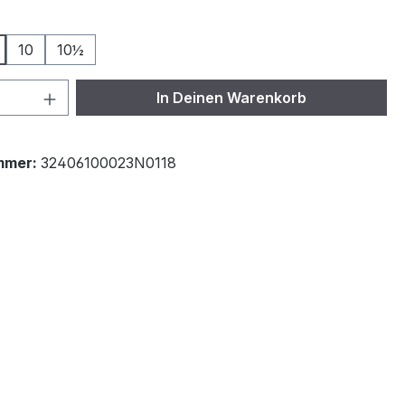
ählen
10
10½
 Anzahl: Gib den gewünschten Wert ein 
In Deinen Warenkorb
mmer:
32406100023N0118