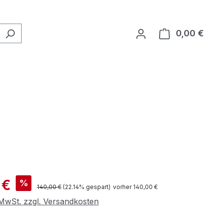
0,00 €
Ware
is:
 €
%
Regulärer Preis:
140,00 €
(22.14% gespart)
vorher 140,00 €
. MwSt. zzgl. Versandkosten