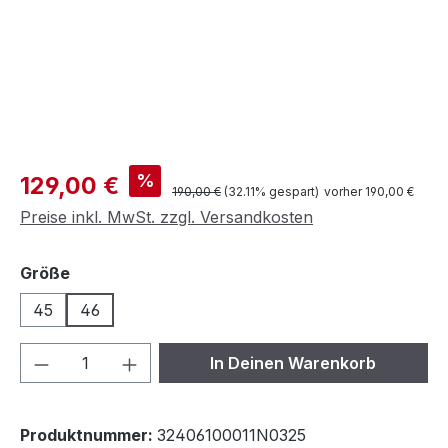
Verkaufspreis:
%
129,00 €
Regulärer Preis:
190,00 €
(32.11% gespart)
vorher 190,00 €
Preise inkl. MwSt. zzgl. Versandkosten
auswählen
Größe
45
46
Produkt Anzahl: Gib den gewünschten We
In Deinen Warenkorb
Produktnummer:
32406100011N0325