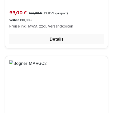
Regulärer Preis:
Verkaufspreis:
99,00 €
130,00 €
(23.85% gespart)
vorher 130,00 €
Preise inkl. MwSt. zzgl. Versandkosten
Details