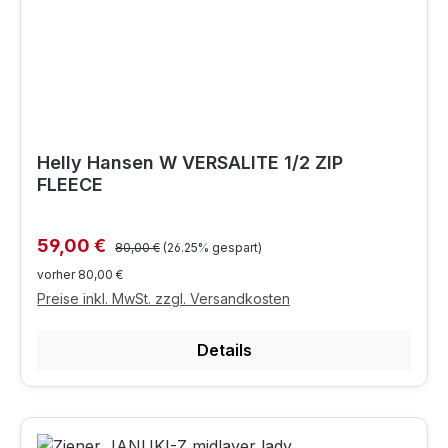
Helly Hansen W VERSALITE 1/2 ZIP
FLEECE
Regulärer Preis:
Verkaufspreis:
59,00 €
80,00 €
(26.25% gespart)
vorher 80,00 €
Preise inkl. MwSt. zzgl. Versandkosten
Details