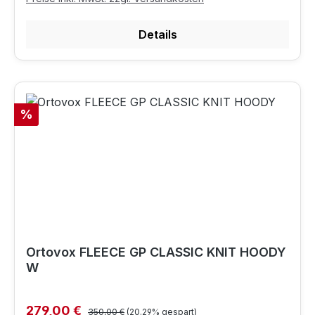
Details
Rabatt
%
Ortovox FLEECE GP CLASSIC KNIT HOODY
W
Regulärer Preis:
Verkaufspreis:
279,00 €
350,00 €
(20.29% gespart)