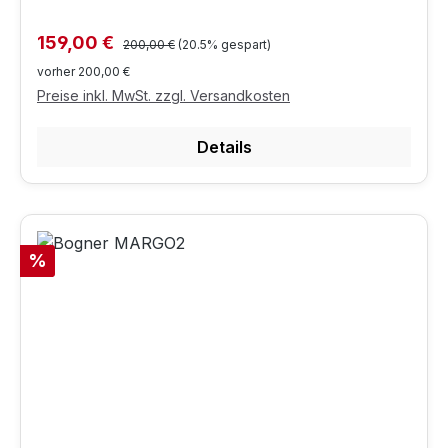
Regulärer Preis:
Verkaufspreis:
159,00 €
200,00 €
(20.5% gespart)
vorher 200,00 €
Preise inkl. MwSt. zzgl. Versandkosten
Details
Rabatt
%