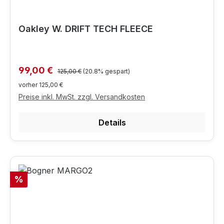
Oakley W. DRIFT TECH FLEECE
Regulärer Preis:
Verkaufspreis:
99,00 €
125,00 €
(20.8% gespart)
vorher 125,00 €
Preise inkl. MwSt. zzgl. Versandkosten
Details
Rabatt
%