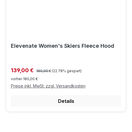
Elevenate Women's Skiers Fleece Hood
Regulärer Preis:
Verkaufspreis:
139,00 €
180,00 €
(22.78% gespart)
vorher 180,00 €
Preise inkl. MwSt. zzgl. Versandkosten
Details