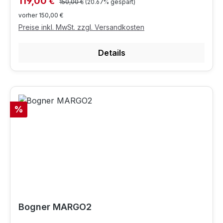
Verkaufspreis:
119,00 €
150,00 €
(20.67% gespart)
vorher 150,00 €
Preise inkl. MwSt. zzgl. Versandkosten
Details
Rabatt
%
Bogner MARGO2