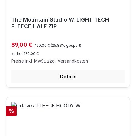
The Mountain Studio W. LIGHT TECH
FLEECE HALF ZIP
Regulärer Preis:
Verkaufspreis:
89,00 €
120,00 €
(25.83% gespart)
vorher 120,00 €
Preise inkl. MwSt. zzgl. Versandkosten
Details
Rabatt
%