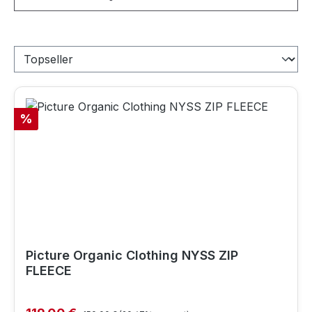
Rabatt
%
Picture Organic Clothing NYSS ZIP
FLEECE
Regulärer Preis: