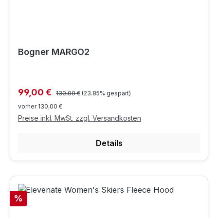
Bogner MARGO2
Regulärer Preis:
Verkaufspreis:
99,00 €
130,00 €
(23.85% gespart)
vorher 130,00 €
Preise inkl. MwSt. zzgl. Versandkosten
Details
Rabatt
%