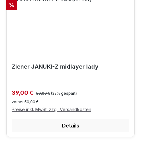
Rabatt
%
Ziener JANUKI-Z midlayer lady
Regulärer Preis:
Verkaufspreis:
39,00 €
50,00 €
(22% gespart)
vorher 50,00 €
Preise inkl. MwSt. zzgl. Versandkosten
Details