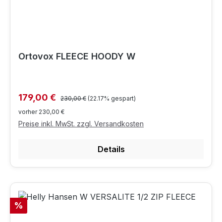
Ortovox FLEECE HOODY W
Regulärer Preis:
Verkaufspreis:
179,00 €
230,00 €
(22.17% gespart)
vorher 230,00 €
Preise inkl. MwSt. zzgl. Versandkosten
Details
Rabatt
%