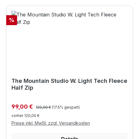
Rabatt
%
The Mountain Studio W. Light Tech Fleece
Half Zip
Regulärer Preis:
Verkaufspreis:
99,00 €
120,00 €
(17.5% gespart)
vorher 120,00 €
Preise inkl. MwSt. zzgl. Versandkosten