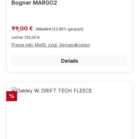
Bogner MARGO2
Regulärer Preis:
Verkaufspreis:
99,00 €
130,00 €
(23.85% gespart)
vorher 130,00 €
Preise inkl. MwSt. zzgl. Versandkosten
Details
Rabatt
%