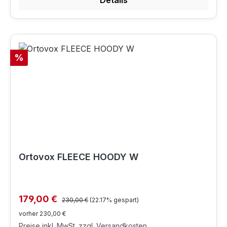
Details
Rabatt
%
Ortovox FLEECE HOODY W
Regulärer Preis:
Verkaufspreis:
179,00 €
230,00 €
(22.17% gespart)
vorher 230,00 €
Preise inkl. MwSt. zzgl. Versandkosten