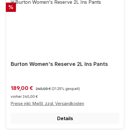
Rabatt
%
Burton Women's Reserve 2L Ins Pants
Regulärer Preis:
Verkaufspreis:
189,00 €
240,00 €
(21.25% gespart)
vorher 240,00 €
Preise inkl. MwSt. zzgl. Versandkosten
Details