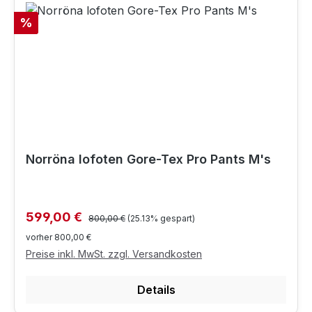
Rabatt
%
Norröna lofoten Gore-Tex Pro Pants M's
Regulärer Preis:
Verkaufspreis:
599,00 €
800,00 €
(25.13% gespart)
vorher 800,00 €
Preise inkl. MwSt. zzgl. Versandkosten
Details