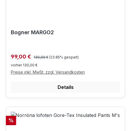
Bogner MARGO2
Regulärer Preis:
Verkaufspreis:
99,00 €
130,00 €
(23.85% gespart)
vorher 130,00 €
Preise inkl. MwSt. zzgl. Versandkosten
Details
Rabatt
%