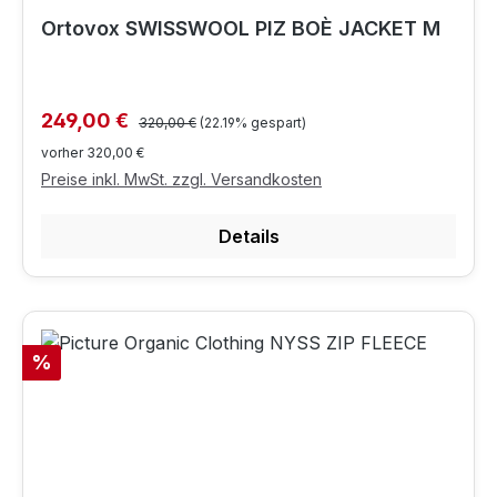
Ortovox SWISSWOOL PIZ BOÈ JACKET M
Regulärer Preis:
Verkaufspreis:
249,00 €
320,00 €
(22.19% gespart)
vorher 320,00 €
Preise inkl. MwSt. zzgl. Versandkosten
Details
Rabatt
%