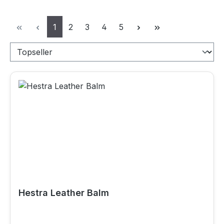
Seite
Seite
Seite
Seite
Seite
1
2
3
4
5
Hestra Leather Balm