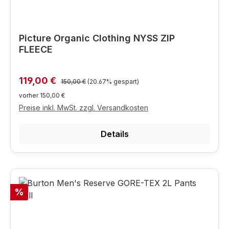
Picture Organic Clothing NYSS ZIP
FLEECE
Regulärer Preis:
Verkaufspreis:
119,00 €
150,00 €
(20.67% gespart)
vorher 150,00 €
Preise inkl. MwSt. zzgl. Versandkosten
Details
Rabatt
%