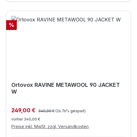
Rabatt
%
Ortovox RAVINE METAWOOL 90 JACKET
W
Regulärer Preis:
Verkaufspreis:
249,00 €
340,00 €
(26.76% gespart)
vorher 340,00 €
Preise inkl. MwSt. zzgl. Versandkosten