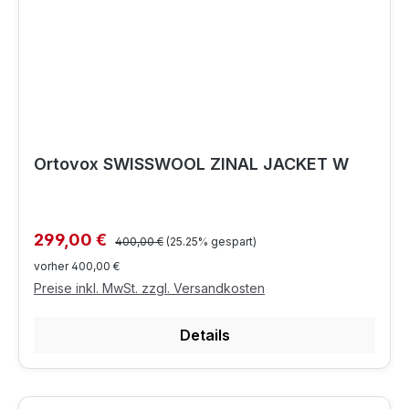
Ortovox SWISSWOOL ZINAL JACKET W
Regulärer Preis:
Verkaufspreis:
299,00 €
400,00 €
(25.25% gespart)
vorher 400,00 €
Preise inkl. MwSt. zzgl. Versandkosten
Details