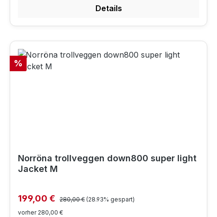
Details
Rabatt
%
Norröna trollveggen down800 super light
Jacket M
Regulärer Preis:
Verkaufspreis:
199,00 €
280,00 €
(28.93% gespart)
vorher 280,00 €