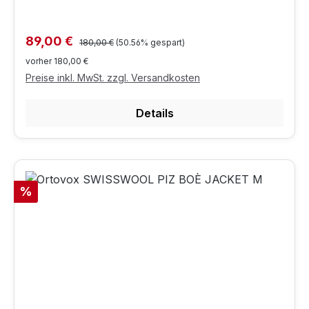
Regulärer Preis:
Verkaufspreis:
89,00 €
180,00 €
(50.56% gespart)
vorher 180,00 €
Preise inkl. MwSt. zzgl. Versandkosten
Details
Rabatt
%