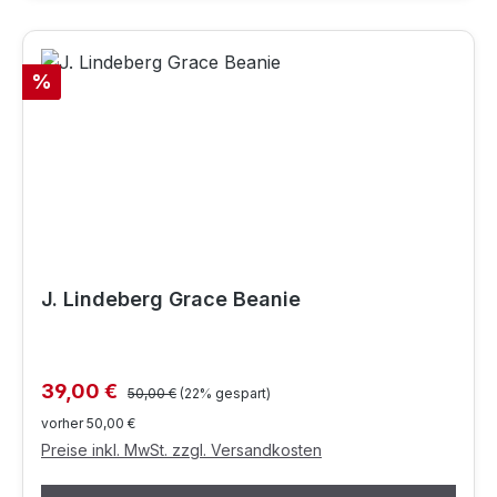
Rabatt
%
J. Lindeberg Grace Beanie
Regulärer Preis:
Verkaufspreis:
39,00 €
50,00 €
(22% gespart)
vorher 50,00 €
Preise inkl. MwSt. zzgl. Versandkosten