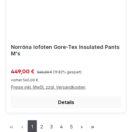
Norröna lofoten Gore-Tex Insulated Pants
M's
Regulärer Preis:
Verkaufspreis:
449,00 €
560,00 €
(19.82% gespart)
vorher 560,00 €
Preise inkl. MwSt. zzgl. Versandkosten
Details
Seite
Seite
Seite
Seite
Seite
1
2
3
4
5