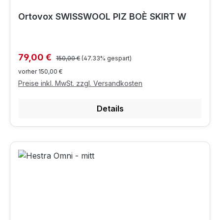
Ortovox SWISSWOOL PIZ BOÈ SKIRT W
Regulärer Preis:
Verkaufspreis:
79,00 €
150,00 €
(47.33% gespart)
vorher 150,00 €
Preise inkl. MwSt. zzgl. Versandkosten
Details