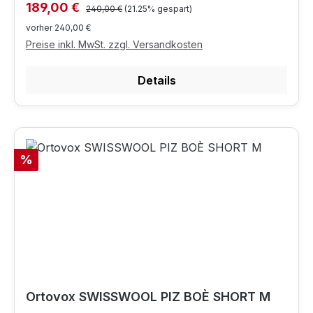
Regulärer Preis:
Verkaufspreis:
189,00 €
240,00 €
(21.25% gespart)
vorher 240,00 €
Preise inkl. MwSt. zzgl. Versandkosten
Details
Rabatt
%
Ortovox SWISSWOOL PIZ BOÈ SHORT M