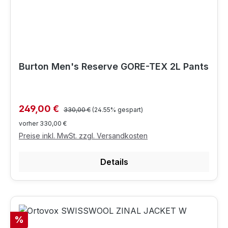
Burton Men's Reserve GORE-TEX 2L Pants
Regulärer Preis:
Verkaufspreis:
249,00 €
330,00 €
(24.55% gespart)
vorher 330,00 €
Preise inkl. MwSt. zzgl. Versandkosten
Details
Rabatt
%