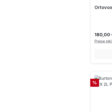
Ortovox
Reguläre
180,00 
Preise ink
Rabatt
%