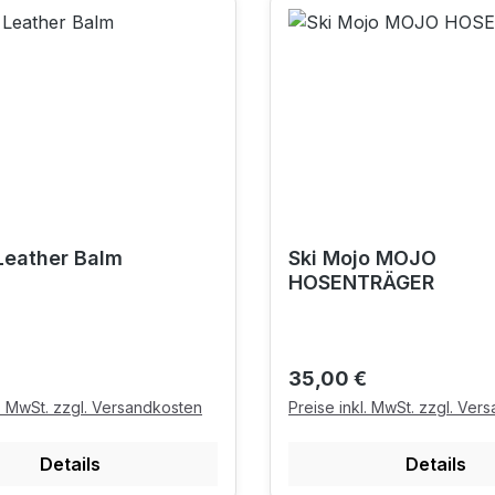
Leather Balm
Ski Mojo MOJO
HOSENTRÄGER
r Preis:
Regulärer Preis:
35,00 €
l. MwSt. zzgl. Versandkosten
Preise inkl. MwSt. zzgl. Ver
Details
Details