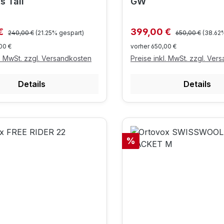
s Tall
GW
Regulärer Preis:
Regulärer Preis:
preis:
Verkaufspreis:
 €
399,00 €
240,00 €
(21.25% gespart)
650,00 €
(38.62
00 €
vorher 650,00 €
l. MwSt. zzgl. Versandkosten
Preise inkl. MwSt. zzgl. Ver
Details
Details
Rabatt
%