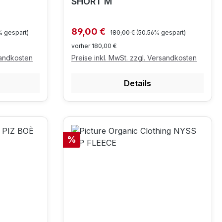
SHORT M
Regulärer Preis:
Verkaufspreis:
89,00 €
% gespart)
180,00 €
(50.56% gespart)
vorher 180,00 €
sandkosten
Preise inkl. MwSt. zzgl. Versandkosten
Details
Rabatt
%