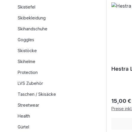
Skistiefel
Skibekleidung
Skihandschuhe
Goggles
Skistöcke
Skihelme
Hestra 
Protection
LVS Zubehör
Taschen / Skisäcke
Reguläre
15,00 €
Streetwear
Preise ink
Health
Gürtel