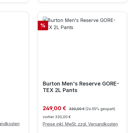
Rabatt
%
Burton Men's Reserve GORE-
TEX 2L Pants
Regulärer Preis:
Verkaufspreis:
249,00 €
330,00 €
(24.55% gespart)
vorher 330,00 €
sandkosten
Preise inkl. MwSt. zzgl. Versandkosten