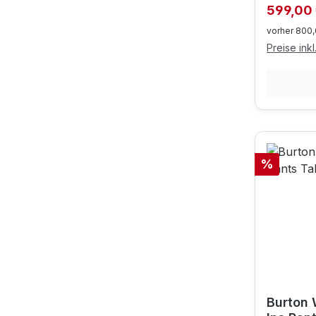
Verkaufs
599,00
vorher 800,
Preise ink
Rabatt
%
Burton 