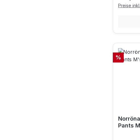
Preise ink
Rabatt
%
Norröna
Pants M