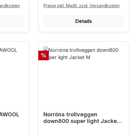
sandkosten
Preise inkl. MwSt. zzgl. Versandkosten
Details
Rabatt
%
TAWOOL
Norröna trollveggen
down800 super light Jacket
M