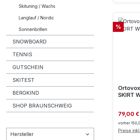
Skituning / Wachs
Langlauf / Nordic
Rabatt
%
Sonnenbrillen
SNOWBOARD
TENNIS
GUTSCHEIN
SKITEST
Ortovo
BERGKIND
SKIRT 
SHOP BRAUNSCHWEIG
Verkaufs
79,00 
vorher 150,
Preise ink
Hersteller