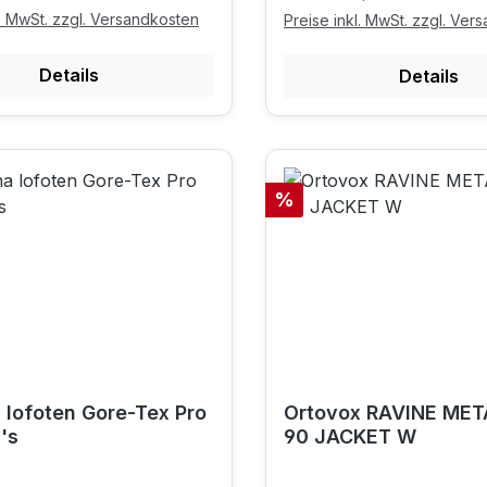
l. MwSt. zzgl. Versandkosten
Preise inkl. MwSt. zzgl. Ver
Details
Details
Rabatt
%
 lofoten Gore-Tex Pro
Ortovox RAVINE ME
's
90 JACKET W