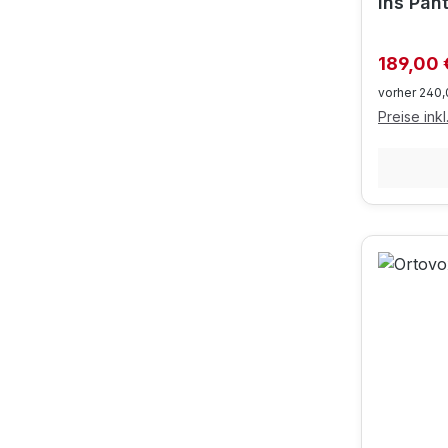
Ins Pant
Verkaufs
189,00
vorher 240,
Preise ink