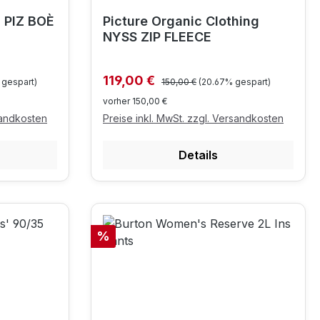
 PIZ BOÈ
Picture Organic Clothing
NYSS ZIP FLEECE
Regulärer Preis:
Verkaufspreis:
119,00 €
 gespart)
150,00 €
(20.67% gespart)
vorher 150,00 €
sandkosten
Preise inkl. MwSt. zzgl. Versandkosten
Details
Rabatt
%