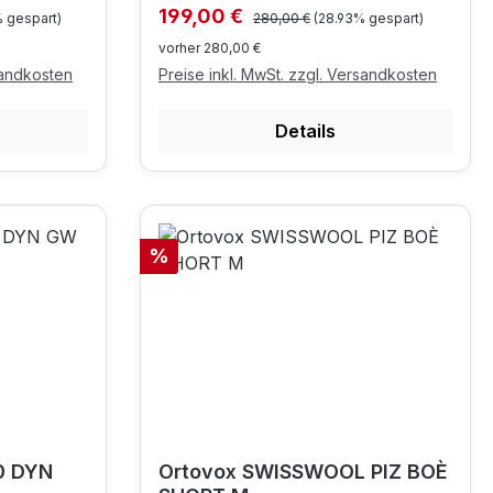
Regulärer Preis:
Verkaufspreis:
199,00 €
% gespart)
280,00 €
(28.93% gespart)
vorher 280,00 €
sandkosten
Preise inkl. MwSt. zzgl. Versandkosten
Details
Rabatt
%
0 DYN
Ortovox SWISSWOOL PIZ BOÈ