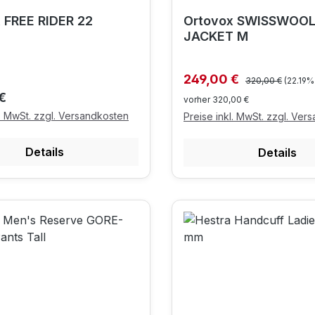
 FREE RIDER 22
Ortovox SWISSWOOL
JACKET M
Regulärer Preis:
Verkaufspreis:
249,00 €
320,00 €
(22.19%
r Preis:
€
vorher 320,00 €
l. MwSt. zzgl. Versandkosten
Preise inkl. MwSt. zzgl. Ver
Details
Details