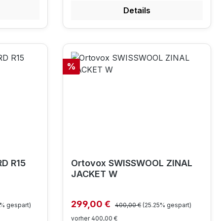
Details
Rabatt
%
RD R15
Ortovox SWISSWOOL ZINAL
JACKET W
Regulärer Preis:
Verkaufspreis:
299,00 €
2% gespart)
400,00 €
(25.25% gespart)
vorher 400,00 €