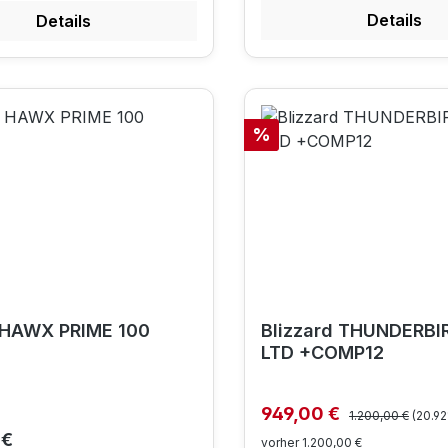
Details
Details
Rabatt
%
 HAWX PRIME 100
Blizzard THUNDERBI
LTD +COMP12
Regulärer Preis:
Verkaufspreis:
949,00 €
1.200,00 €
(20.9
r Preis:
 €
vorher 1.200,00 €