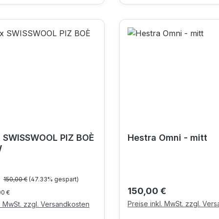
x SWISSWOOL PIZ BOÈ
Hestra Omni - mitt
W
Regulärer Preis:
preis:
€
150,00 €
(47.33% gespart)
Regulärer Preis:
150,00 €
00 €
Preise inkl. MwSt. zzgl. Ver
l. MwSt. zzgl. Versandkosten