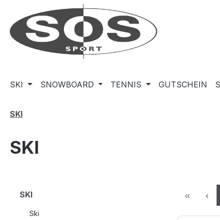
m Hauptinhalt springen
Zur Suche springen
Zur Hauptnavigation springen
SKI
SNOWBOARD
TENNIS
GUTSCHEIN
SKI
SKI
SKI
Ski