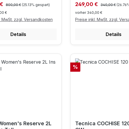
Regulärer Preis:
Regulärer Preis:
preis:
Verkaufspreis:
 €
249,00 €
800,00 €
(25.13% gespart)
340,00 €
(26.76
00 €
vorher 340,00 €
l. MwSt. zzgl. Versandkosten
Preise inkl. MwSt. zzgl. Ver
Details
Details
Rabatt
%
Women's Reserve 2L
Tecnica COCHISE 12