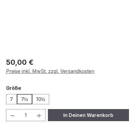
Regulärer Preis:
50,00 €
Preise inkl. MwSt. zzgl. Versandkosten
auswählen
Größe
7
7½
10½
Produkt Anzahl: Gib den gewünschten We
In Deinen Warenkorb