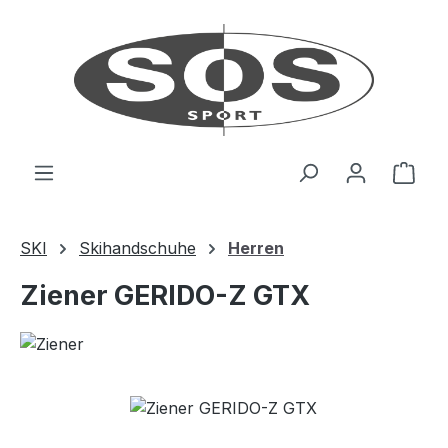
Zum Hauptinhalt springen
Ware
SKI
Skihandschuhe
Herren
Ziener GERIDO-Z GTX
Bildergalerie überspringen