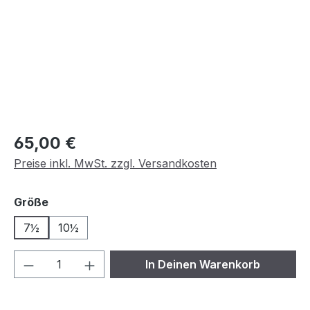
Regulärer Preis:
65,00 €
Preise inkl. MwSt. zzgl. Versandkosten
auswählen
Größe
7½
10½
Produkt Anzahl: Gib den gewünschten We
In Deinen Warenkorb