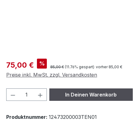
Verkaufspreis:
%
75,00 €
Regulärer Preis:
85,00 €
(11.76% gespart)
vorher 85,00 €
Preise inkl. MwSt. zzgl. Versandkosten
Produkt Anzahl: Gib den gewünschten We
In Deinen Warenkorb
Produktnummer:
12473200003TEN01