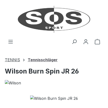
Zum Hauptinhalt springen
Ware
TENNIS
Tennisschläger
Wilson Burn Spin JR 26
Bildergalerie überspringen