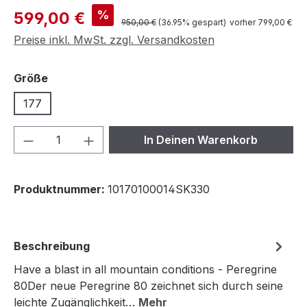
Verkaufspreis:
%
599,00 €
Regulärer Preis:
950,00 €
(36.95% gespart)
vorher 799,00 €
Preise inkl. MwSt. zzgl. Versandkosten
auswählen
Größe
177
Produkt Anzahl: Gib den gewünschten We
In Deinen Warenkorb
Produktnummer:
10170100014SK330
Beschreibung
Have a blast in all mountain conditions - Peregrine
80Der neue Peregrine 80 zeichnet sich durch seine
leichte Zugänglichkeit…
Mehr