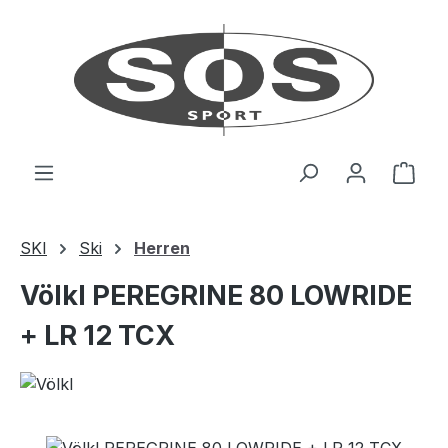
Zum Hauptinhalt springen
Ware
SKI
Ski
Herren
Völkl PEREGRINE 80 LOWRIDE
+ LR 12 TCX
Bildergalerie überspringen