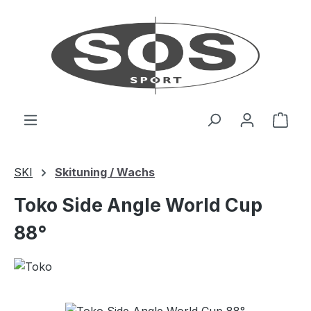
Zum Hauptinhalt springen
Ware
SKI
Skituning / Wachs
Toko Side Angle World Cup
88°
Bildergalerie überspringen