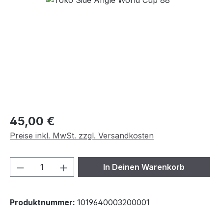
Regulärer Preis:
45,00 €
Preise inkl. MwSt. zzgl. Versandkosten
Produkt Anzahl: Gib den gewünschten We
In Deinen Warenkorb
Produktnummer:
1019640003200001