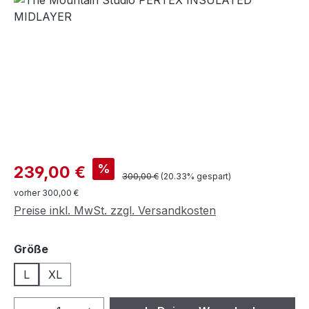
Verkaufspreis:
%
239,00 €
Regulärer Preis:
300,00 €
(20.33% gespart)
vorher 300,00 €
Preise inkl. MwSt. zzgl. Versandkosten
auswählen
Größe
L
XL
Produkt Anzahl: Gib den gewünschten We