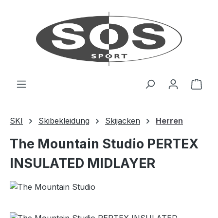
Zum Hauptinhalt springen
Ware
SKI
Skibekleidung
Skijacken
Herren
The Mountain Studio PERTEX
INSULATED MIDLAYER
Bildergalerie überspringen