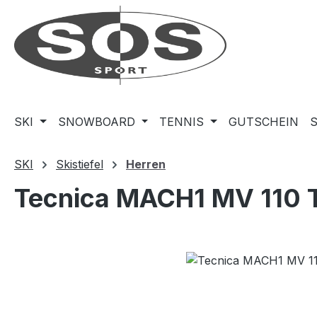
m Hauptinhalt springen
Zur Suche springen
Zur Hauptnavigation springen
SKI
SNOWBOARD
TENNIS
GUTSCHEIN
SKI
Skistiefel
Herren
Tecnica MACH1 MV 110
Bildergalerie überspringen