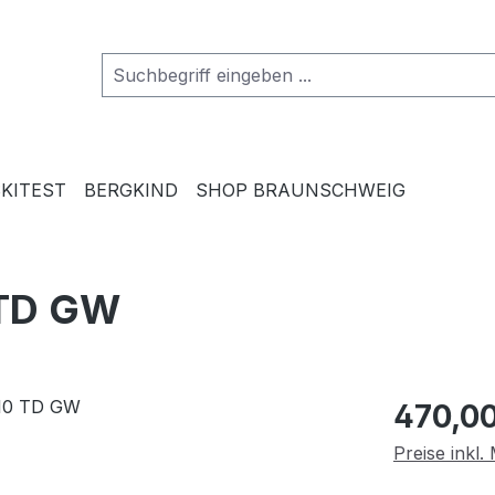
SKITEST
BERGKIND
SHOP BRAUNSCHWEIG
 TD GW
Regulärer Pr
470,00
Preise inkl