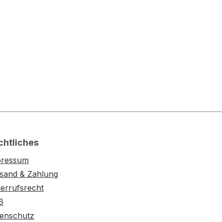
chtliches
pressum
sand & Zahlung
errufsrecht
B
enschutz