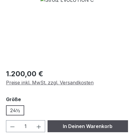
Regulärer Preis:
1.200,00 €
Preise inkl. MwSt. zzgl. Versandkosten
auswählen
Größe
24½
Produkt Anzahl: Gib den gewünschten We
In Deinen Warenkorb