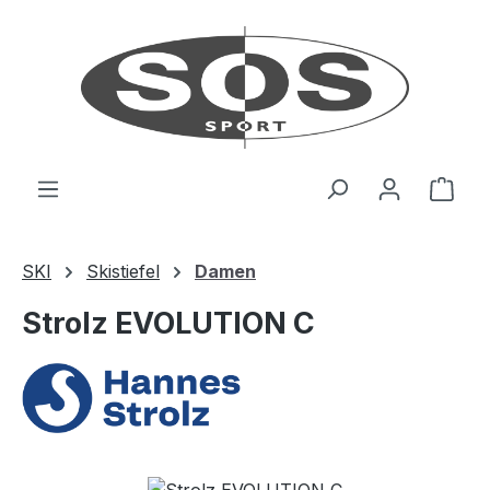
Zum Hauptinhalt springen
Ware
SKI
Skistiefel
Damen
Strolz EVOLUTION C
Bildergalerie überspringen