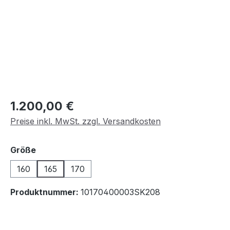
Regulärer Preis:
1.200,00 €
Preise inkl. MwSt. zzgl. Versandkosten
auswählen
Größe
160
165
170
Produktnummer:
10170400003SK208