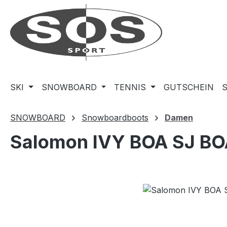
m Hauptinhalt springen
Zur Suche springen
Zur Hauptnavigation springen
SKI
SNOWBOARD
TENNIS
GUTSCHEIN
SNOWBOARD
Snowboardboots
Damen
Salomon IVY BOA SJ B
Bildergalerie überspringen