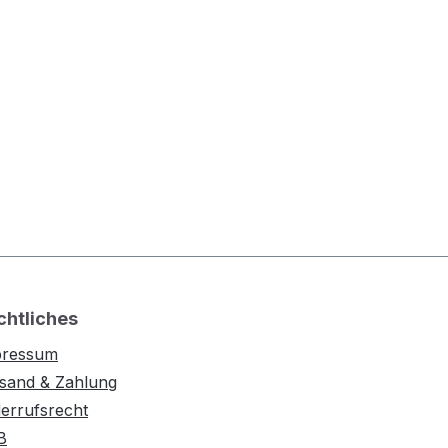
chtliches
pressum
sand & Zahlung
errufsrecht
B