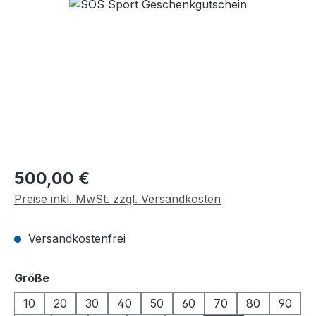
Bildergalerie überspringen
Regulärer Preis:
500,00 €
Preise inkl. MwSt. zzgl. Versandkosten
Versandkostenfrei
auswählen
Größe
10
20
30
40
50
60
70
80
90