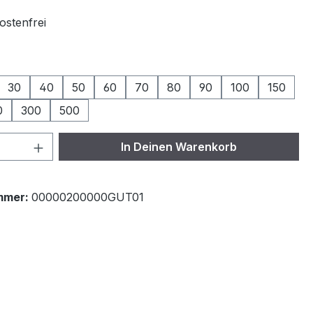
stenfrei
ählen
30
40
50
60
70
80
90
100
150
0
300
500
 Anzahl: Gib den gewünschten Wert ein 
In Deinen Warenkorb
mmer:
00000200000GUT01