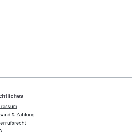
chtliches
pressum
sand & Zahlung
errufsrecht
B