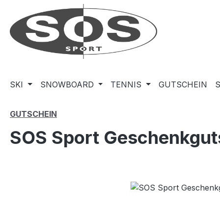
m Hauptinhalt springen
Zur Suche springen
Zur Hauptnavigation springen
SKI
SNOWBOARD
TENNIS
GUTSCHEIN
GUTSCHEIN
SOS Sport Geschenkgut
Bildergalerie überspringen