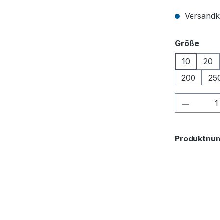
Versandko
ausw
Größe
10
20
200
25
Produkt
Produktnu