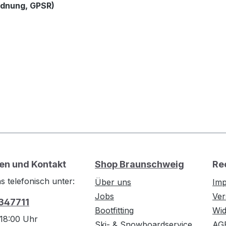
rdnung, GPSR)
en und Kontakt
Shop Braunschweig
Re
s telefonisch unter:
Über uns
Im
Jobs
Ver
 347711
Bootfitting
Wid
 18:00 Uhr
Ski- & Snowboardservice
AG