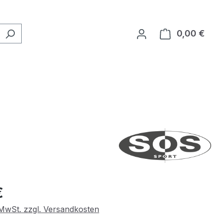
0,00 €
Ware
eis:
€
. MwSt. zzgl. Versandkosten