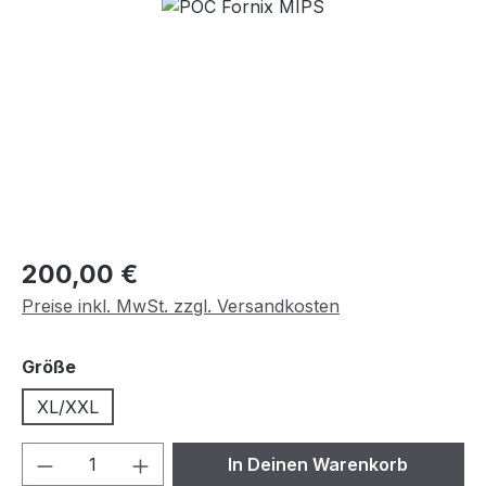
Bildergalerie überspringen
Regulärer Preis:
200,00 €
Preise inkl. MwSt. zzgl. Versandkosten
auswählen
Größe
XL/XXL
Produkt Anzahl: Gib den gewünschten We
In Deinen Warenkorb