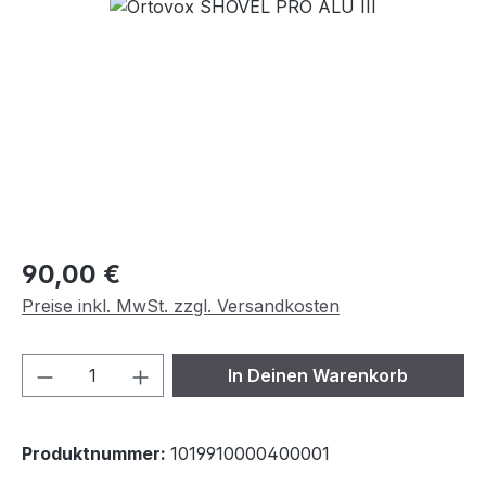
Bildergalerie überspringen
Regulärer Preis:
90,00 €
Preise inkl. MwSt. zzgl. Versandkosten
Produkt Anzahl: Gib den gewünschten We
In Deinen Warenkorb
Produktnummer:
1019910000400001