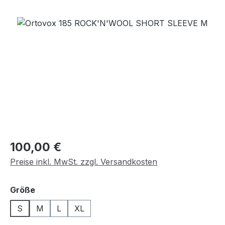
Bildergalerie überspringen
Regulärer Preis:
100,00 €
Preise inkl. MwSt. zzgl. Versandkosten
auswählen
Größe
S
M
L
XL