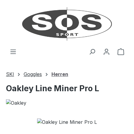
Zum Hauptinhalt springen
Ware
SKI
Goggles
Herren
Oakley Line Miner Pro L
Bildergalerie überspringen