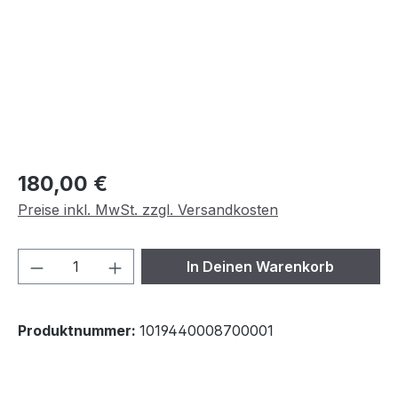
Regulärer Preis:
180,00 €
Preise inkl. MwSt. zzgl. Versandkosten
Produkt Anzahl: Gib den gewünschten We
In Deinen Warenkorb
Produktnummer:
1019440008700001