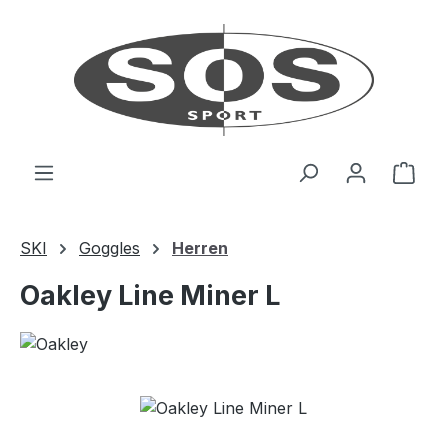
Zum Hauptinhalt springen
Ware
SKI
Goggles
Herren
Oakley Line Miner L
Bildergalerie überspringen