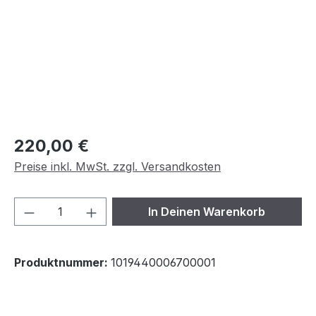
Regulärer Preis:
220,00 €
Preise inkl. MwSt. zzgl. Versandkosten
Produkt Anzahl: Gib den gewünschten We
In Deinen Warenkorb
Produktnummer:
1019440006700001