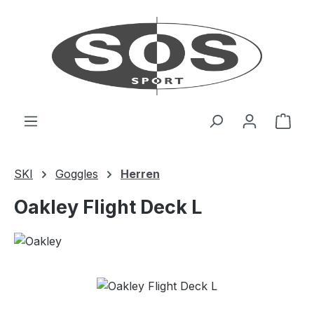
Zum Hauptinhalt springen
Ware
SKI
Goggles
Herren
Oakley Flight Deck L
Bildergalerie überspringen