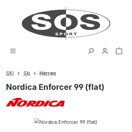
Zum Hauptinhalt springen
Ware
SKI
Ski
Herren
Nordica Enforcer 99 (flat)
Bildergalerie überspringen