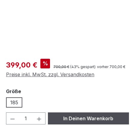
Verkaufspreis:
%
399,00 €
Regulärer Preis:
700,00 €
(43% gespart)
vorher 700,00 €
Preise inkl. MwSt. zzgl. Versandkosten
auswählen
Größe
185
Produkt Anzahl: Gib den gewünschten We
In Deinen Warenkorb