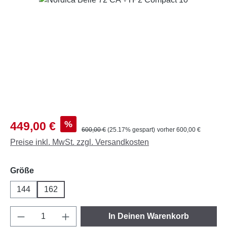
Verkaufspreis:
%
449,00 €
Regulärer Preis:
600,00 €
(25.17% gespart)
vorher 600,00 €
Preise inkl. MwSt. zzgl. Versandkosten
auswählen
Größe
144
162
Produkt Anzahl: Gib den gewünschten Wert e
In Deinen Warenkorb