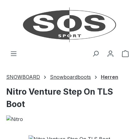
Zum Hauptinhalt springen
Ware
SNOWBOARD
Snowboardboots
Herren
Nitro Venture Step On TLS
Boot
Bildergalerie überspringen