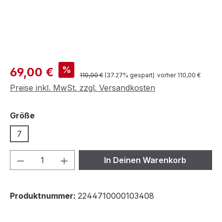
Verkaufspreis:
%
69,00 €
Regulärer Preis:
110,00 €
(37.27% gespart)
vorher 110,00 €
Preise inkl. MwSt. zzgl. Versandkosten
auswählen
Größe
7
Produkt Anzahl: Gib den gewünschten We
In Deinen Warenkorb
Produktnummer:
2244710000103408