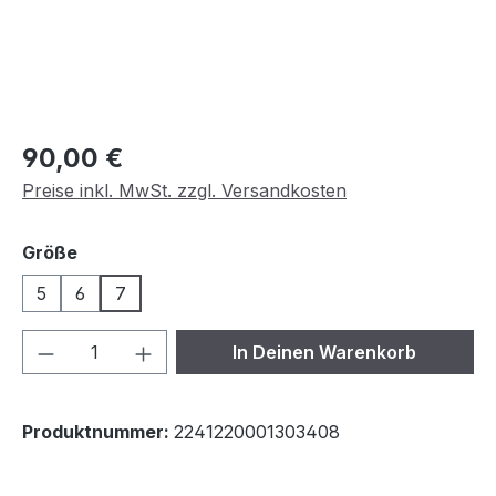
Regulärer Preis:
90,00 €
Preise inkl. MwSt. zzgl. Versandkosten
auswählen
Größe
5
6
7
Produkt Anzahl: Gib den gewünschten We
In Deinen Warenkorb
Produktnummer:
2241220001303408