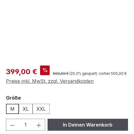
Verkaufspreis:
%
399,00 €
Regulärer Preis:
500,00 €
(20.2% gespart)
vorher 500,00 €
Preise inkl. MwSt. zzgl. Versandkosten
auswählen
Größe
M
XL
XXL
Produkt Anzahl: Gib den gewünschten We
In Deinen Warenkorb