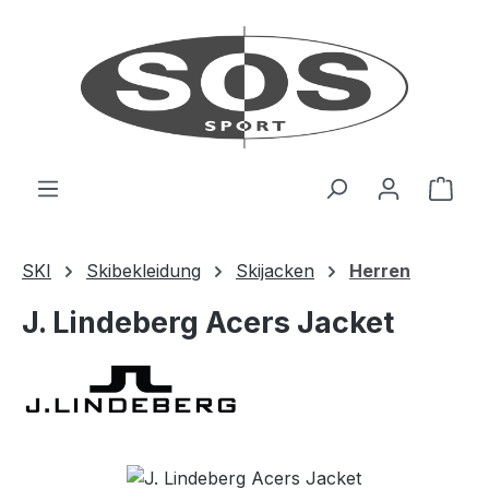
Zum Hauptinhalt springen
Ware
SKI
Skibekleidung
Skijacken
Herren
J. Lindeberg Acers Jacket
Bildergalerie überspringen