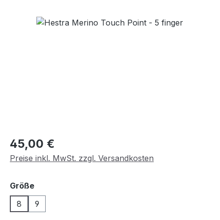
Bildergalerie überspringen
Regulärer Preis:
45,00 €
Preise inkl. MwSt. zzgl. Versandkosten
auswählen
Größe
8
9