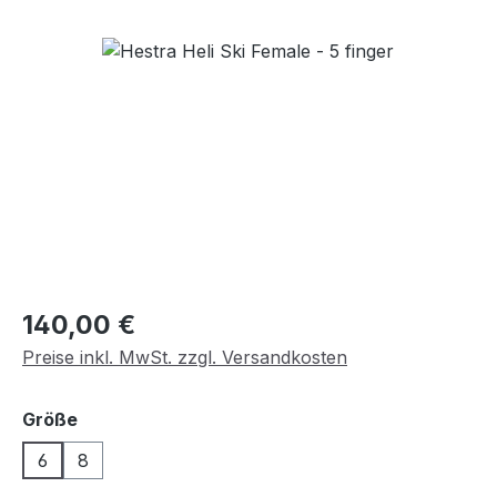
Bildergalerie überspringen
Regulärer Preis:
140,00 €
Preise inkl. MwSt. zzgl. Versandkosten
auswählen
Größe
6
8