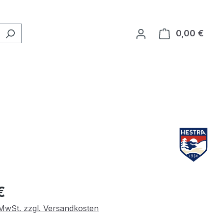
0,00 €
Ware
eis:
€
. MwSt. zzgl. Versandkosten