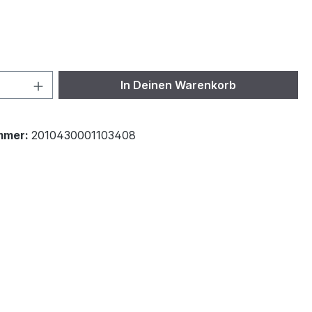
ählen
 Anzahl: Gib den gewünschten Wert ein 
In Deinen Warenkorb
mmer:
2010430001103408