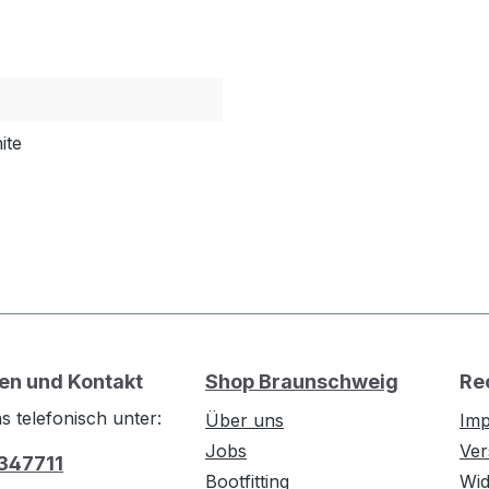
ite
en und Kontakt
Shop Braunschweig
Re
s telefonisch unter:
Über uns
Im
Jobs
Ver
 347711
Bootfitting
Wid