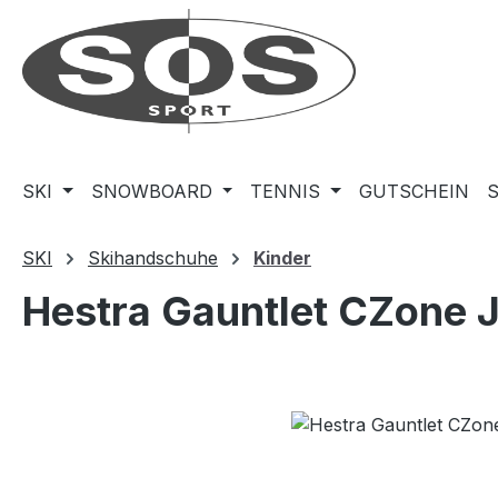
m Hauptinhalt springen
Zur Suche springen
Zur Hauptnavigation springen
SKI
SNOWBOARD
TENNIS
GUTSCHEIN
SKI
Skihandschuhe
Kinder
Hestra Gauntlet CZone Jr
Bildergalerie überspringen