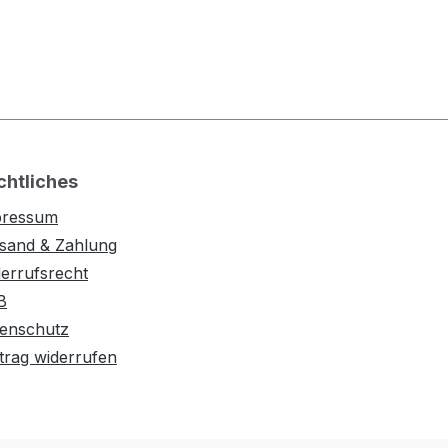
chtliches
pressum
sand & Zahlung
errufsrecht
B
enschutz
trag widerrufen