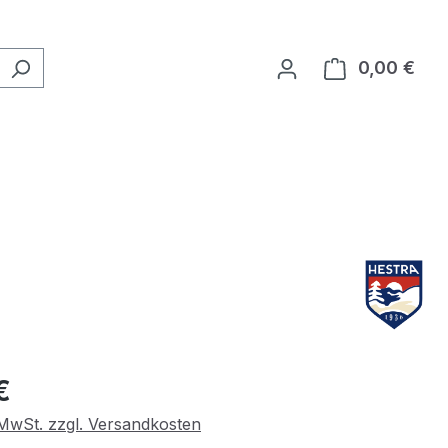
0,00 €
Ware
eis:
€
. MwSt. zzgl. Versandkosten