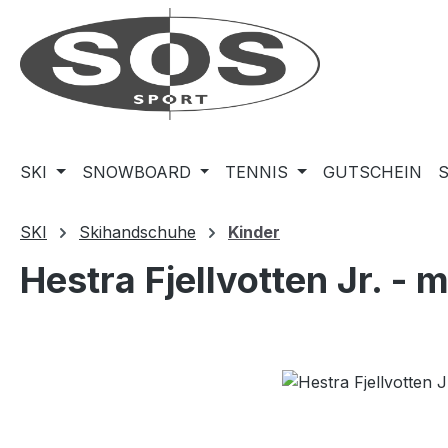
m Hauptinhalt springen
Zur Suche springen
Zur Hauptnavigation springen
SKI
SNOWBOARD
TENNIS
GUTSCHEIN
SKI
Skihandschuhe
Kinder
Hestra Fjellvotten Jr. - m
Bildergalerie überspringen