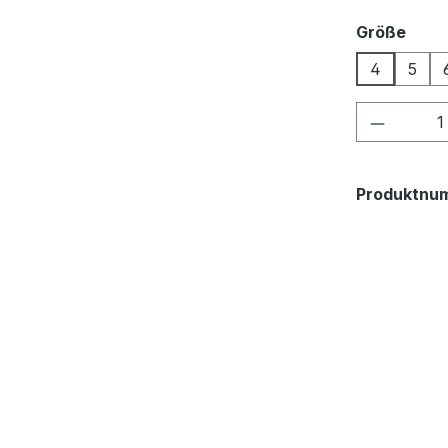
ausw
Größe
4
5
Produkt
Produktnu