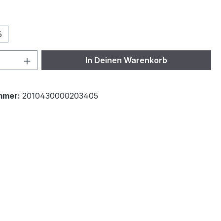
ählen
6
 Anzahl: Gib den gewünschten Wert ein 
In Deinen Warenkorb
mmer:
2010430000203405