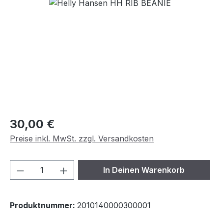
Bildergalerie überspringen
Regulärer Preis:
30,00 €
Preise inkl. MwSt. zzgl. Versandkosten
Produkt Anzahl: Gib den gewünschten We
In Deinen Warenkorb
Produktnummer:
2010140000300001