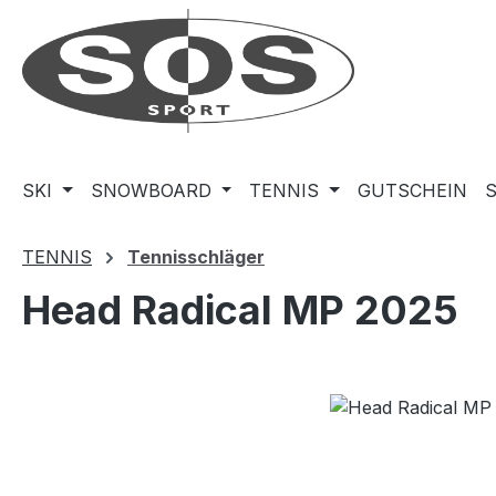
m Hauptinhalt springen
Zur Suche springen
Zur Hauptnavigation springen
SKI
SNOWBOARD
TENNIS
GUTSCHEIN
TENNIS
Tennisschläger
Head Radical MP 2025
Bildergalerie überspringen