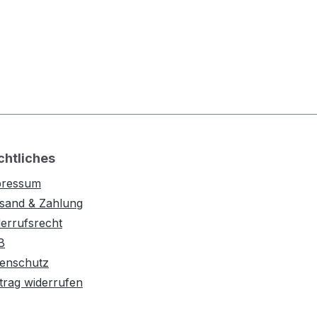
chtliches
pressum
sand & Zahlung
errufsrecht
B
enschutz
trag widerrufen