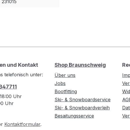
231015
en und Kontakt
Shop Braunschweig
Re
s telefonisch unter:
Über uns
Im
Jobs
Ver
 347711
Bootfitting
Wid
 18:00 Uhr
Ski- & Snowboardservice
AG
:00 Uhr
Ski- & Snowboardverleih
Dat
Besaitungsservice
Ver
er
Kontaktformular
.