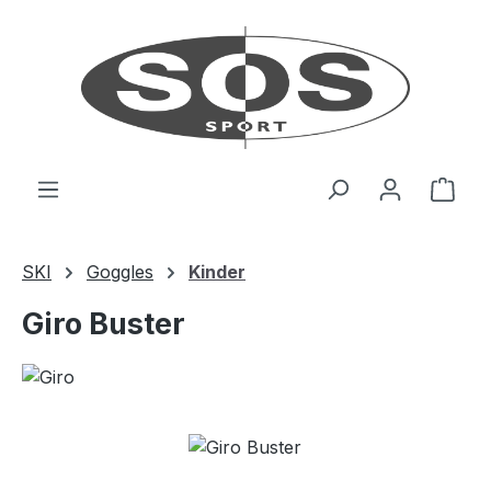
Zum Hauptinhalt springen
Ware
SKI
Goggles
Kinder
Giro Buster
Bildergalerie überspringen