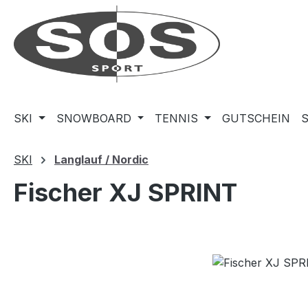
m Hauptinhalt springen
Zur Suche springen
Zur Hauptnavigation springen
SKI
SNOWBOARD
TENNIS
GUTSCHEIN
SKI
Langlauf / Nordic
Fischer XJ SPRINT
Bildergalerie überspringen