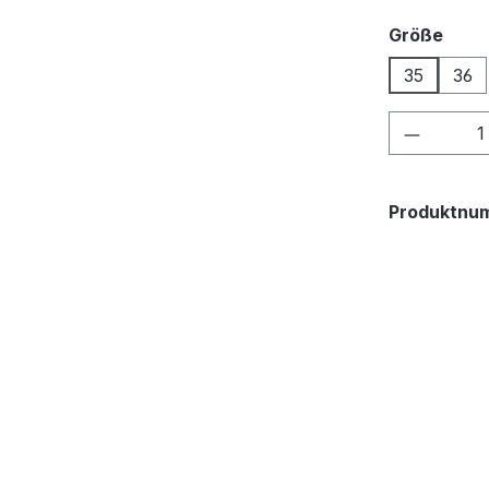
ausw
Größe
35
36
Produkt
Produktnu