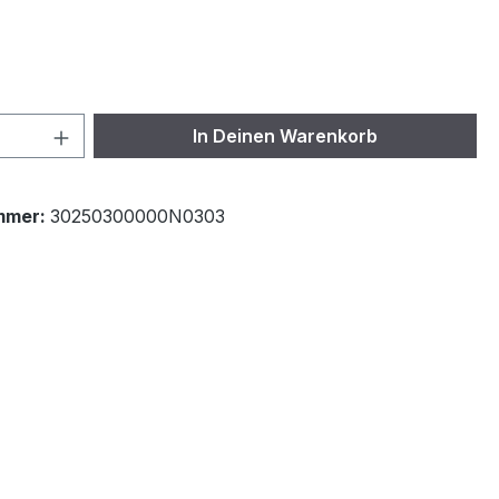
ählen
 Anzahl: Gib den gewünschten Wert ein 
In Deinen Warenkorb
mmer:
30250300000N0303