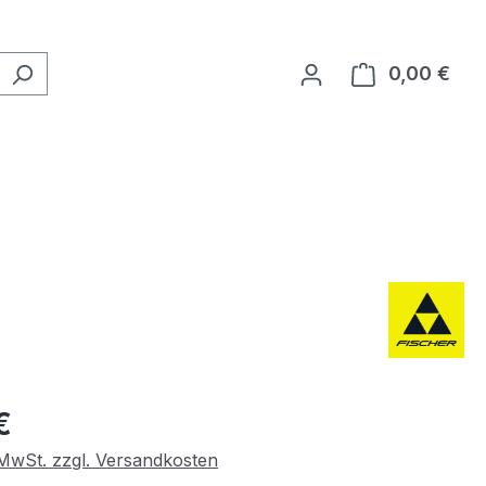
0,00 €
Ware
eis:
€
. MwSt. zzgl. Versandkosten