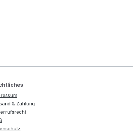
chtliches
pressum
sand & Zahlung
errufsrecht
B
enschutz