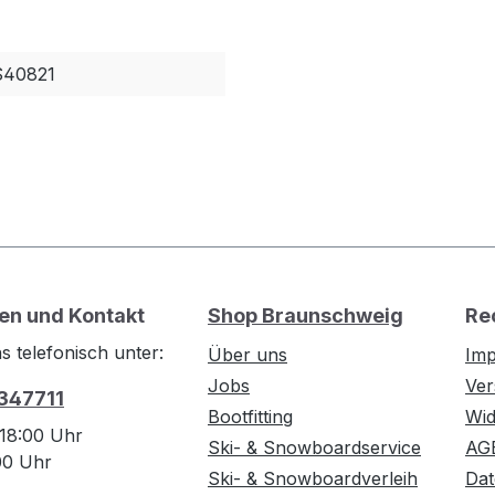
S40821
en und Kontakt
Shop Braunschweig
Re
s telefonisch unter:
Über uns
Im
Jobs
Ver
 347711
Bootfitting
Wid
 18:00 Uhr
Ski- & Snowboardservice
AG
:00 Uhr
Ski- & Snowboardverleih
Dat