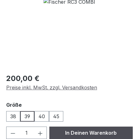
Bildergalerie überspringen
Regulärer Preis:
200,00 €
Preise inkl. MwSt. zzgl. Versandkosten
auswählen
Größe
38
39
40
45
Produkt Anzahl: Gib den gewünschten We
In Deinen Warenkorb