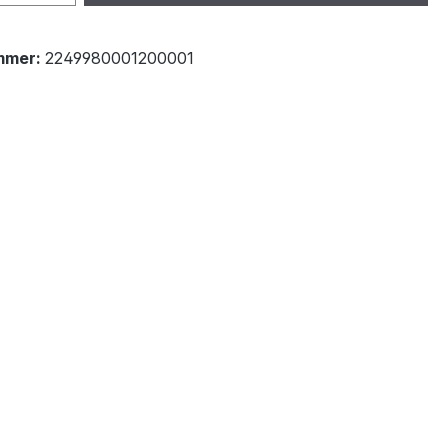
mmer:
2249980001200001