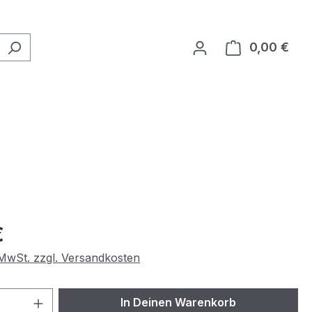
0,00 €
Ware
eis:
€
. MwSt. zzgl. Versandkosten
 Anzahl: Gib den gewünschten Wert ein 
In Deinen Warenkorb