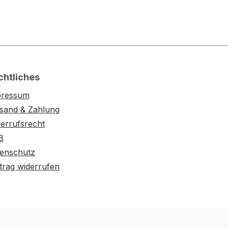
chtliches
pressum
sand & Zahlung
errufsrecht
B
enschutz
trag widerrufen