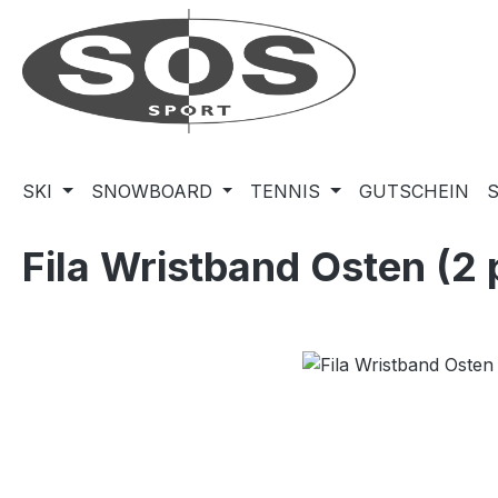
m Hauptinhalt springen
Zur Suche springen
Zur Hauptnavigation springen
SKI
SNOWBOARD
TENNIS
GUTSCHEIN
Fila Wristband Osten (2 
Bildergalerie überspringen