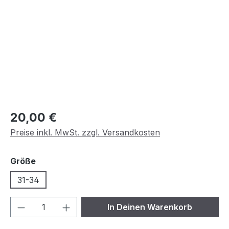
Regulärer Preis:
20,00 €
Preise inkl. MwSt. zzgl. Versandkosten
auswählen
Größe
31-34
Produkt Anzahl: Gib den gewünschten We
In Deinen Warenkorb