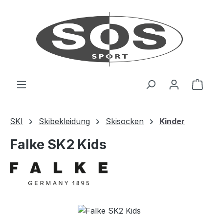
Zum Hauptinhalt springen
Ware
SKI
Skibekleidung
Skisocken
Kinder
Falke SK2 Kids
Bildergalerie überspringen