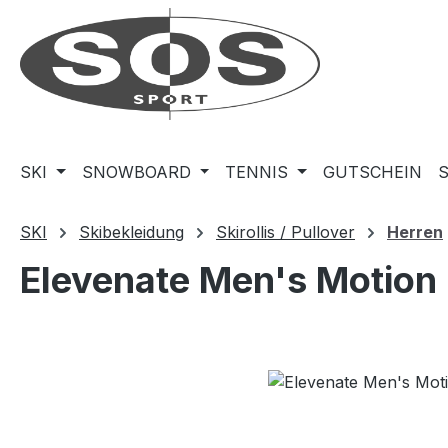
m Hauptinhalt springen
Zur Suche springen
Zur Hauptnavigation springen
SKI
SNOWBOARD
TENNIS
GUTSCHEIN
SKI
Skibekleidung
Skirollis / Pullover
Herren
Elevenate Men's Motion
Bildergalerie überspringen